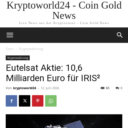
Kryptoworld24 - Coin Gold
News
Live News aus der Kryptoszene - Coin Gold News
Start
Kryptowährung
Kryptowährung
Eutelsat Aktie: 10,6
Milliarden Euro für IRIS²
Von
kryptoworld24
-
12. Juni 2026
65
0