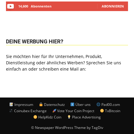
14,600
Abonnenten
ABONNIEREN
DEINE WERBUNG HIER?
Sie möchten hier für Ihr Unternehmen, Produkt,
Dienstleistung oder ähnliches Werben? Sprechen Sie uns
einfach an oder schreiben eine Mail an:
Impressum
Datenschutz
Über uns
Pad00.com
Coinubex Exchange
Vote Your Coin Project
TxBitcoin
HelpKidz Coin
Place Advertising
© Newspaper WordPress Theme by TagDiv